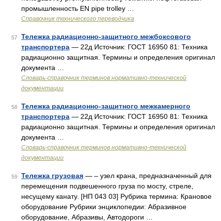
промышленность EN pipe trolley …
Справочник технического переводчика
Тележка радиационно-защитного межбоксового
57
транспортера
— 22д Источник: ГОСТ 16950 81: Техника
радиационно защитная. Термины и определения оригинал
документа …
Словарь-справочник терминов нормативно-технической
документации
Тележка радиационно-защитного межкамерного
58
транспортера
— 22д Источник: ГОСТ 16950 81: Техника
радиационно защитная. Термины и определения оригинал
документа …
Словарь-справочник терминов нормативно-технической
документации
Тележка грузовая
— – узел крана, предназначенный для
59
перемещения подвешенного груза по мосту, стреле,
несущему канату. [НП 043 03] Рубрика термина: Крановое
оборудование Рубрики энциклопедии: Абразивное
оборудование, Абразивы, Автодороги …