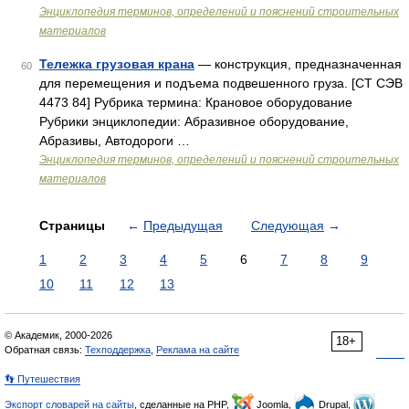
Энциклопедия терминов, определений и пояснений строительных
материалов
Тележка грузовая крана
— конструкция, предназначенная
60
для перемещения и подъема подвешенного груза. [СТ СЭВ
4473 84] Рубрика термина: Крановое оборудование
Рубрики энциклопедии: Абразивное оборудование,
Абразивы, Автодороги …
Энциклопедия терминов, определений и пояснений строительных
материалов
Страницы
←
Предыдущая
Следующая
→
1
2
3
4
5
6
7
8
9
10
11
12
13
© Академик, 2000-2026
18+
Обратная связь:
Техподдержка
,
Реклама на сайте
👣 Путешествия
Экспорт словарей на сайты
, сделанные на PHP,
Joomla,
Drupal,