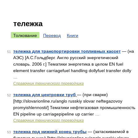
тележка
Толкование
Перевод
Книги
тележка для транспортировки топливных кассет
— (на
51
АЭС) [А.С.Гольдберг. Англо русский энергетический
словарь. 2006 г.] Тематики энергетика в целом EN fuel
element transfer carriagefuel handling dollyfuel transfer dolly
…
Справочник технического переводчика
тележка для центровки труб
— (при сварке)
52
[http://slovarionline.ru/anglo russkiy slovar neftegazovoy
promyishlennosti/] Тематики нефтегазовая промышленность
EN pipeline up carriagepipeline up carrier …
Справочник технического переводчика
тележка под нижний конец трубы
— (затаскиваемой в
53