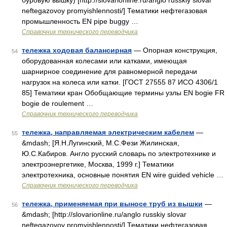
буровую вышку) [http://slovarionline.ru/anglo russkiy slovar
neftegazovoy promyishlennosti/] Тематики нефтегазовая
промышленность EN pipe buggy …
Справочник технического переводчика
тележка ходовая балансирная
— Опорная конструкция,
54
оборудованная колесами или катками, имеющая
шарнирное соединение для равномерной передачи
нагрузок на колеса или катки. [ГОСТ 27555 87 ИСО 4306/1
85] Тематики кран Обобщающие термины узлы EN bogie FR
bogie de roulement …
Справочник технического переводчика
тележка, направляемая электрическим кабелем
—
55
&mdash; [Я.Н.Лугинский, М.С.Фези Жилинская,
Ю.С.Кабиров. Англо русский словарь по электротехнике и
электроэнергетике, Москва, 1999 г.] Тематики
электротехника, основные понятия EN wire guided vehicle …
Справочник технического переводчика
тележка, применяемая при выносе труб из вышки
—
56
&mdash; [http://slovarionline.ru/anglo russkiy slovar
neftegazovoy promyishlennosti/] Тематики нефтегазовая